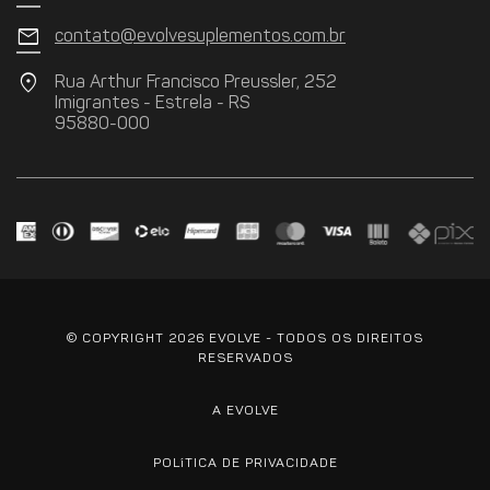
mail
contato@evolvesuplementos.com.br
location_on
Rua Arthur Francisco Preussler, 252
Imigrantes - Estrela - RS
95880-000
© COPYRIGHT 2026 EVOLVE - TODOS OS DIREITOS
RESERVADOS
A EVOLVE
POLíTICA DE PRIVACIDADE