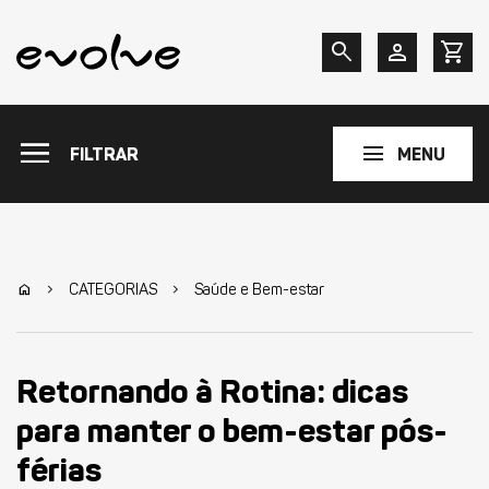
search
person
shopping_cart
menu
menu
FILTRAR
MENU
CATEGORIAS
Saúde e Bem-estar
home
chevron_right
chevron_right
Retornando à Rotina: dicas
para manter o bem-estar pós-
férias