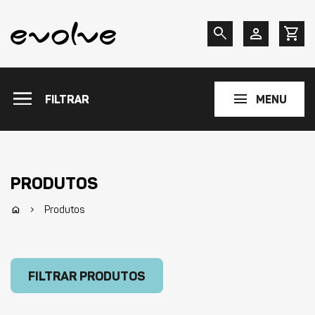
search
person
shopping_cart
menu
menu
FILTRAR
MENU
PRODUTOS
Produtos
home
chevron_right
FILTRAR PRODUTOS