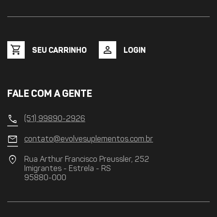
shopping_cart
person
SEU CARRINHO
LOGIN
FALE COM A GENTE
call
(51) 99890-2926
mail
contato@evolvesuplementos.com.br
location_on
Rua Arthur Francisco Preussler, 252
Imigrantes - Estrela - RS
95880-000