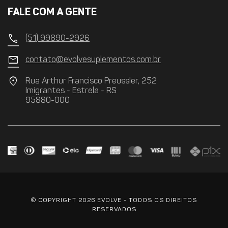
FALE COM A GENTE
call
(51) 99890-2926
mail
contato@evolvesuplementos.com.br
location_on
Rua Arthur Francisco Preussler, 252
Imigrantes - Estrela - RS
95880-000
© COPYRIGHT 2026 EVOLVE - TODOS OS DIREITOS
RESERVADOS