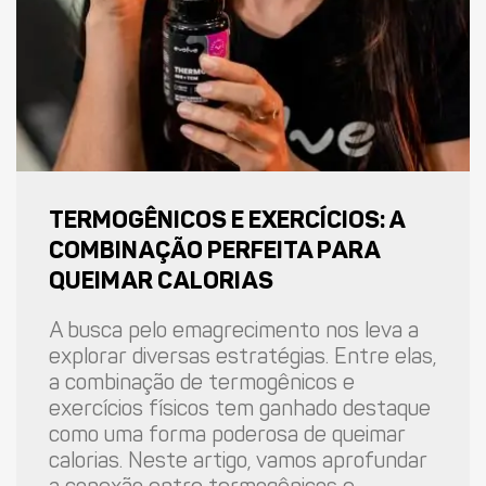
TERMOGÊNICOS E EXERCÍCIOS: A
COMBINAÇÃO PERFEITA PARA
QUEIMAR CALORIAS
A busca pelo emagrecimento nos leva a
explorar diversas estratégias. Entre elas,
a combinação de termogênicos e
exercícios físicos tem ganhado destaque
como uma forma poderosa de queimar
calorias. Neste artigo, vamos aprofundar