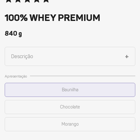
100% WHEY PREMIUM
840 g
+
Descrição
Apresentação
Baunilha
Chocolate
Morango