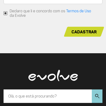
Declaro que li e concordo com os
Termos de Uso
da Evolve
CADASTRAR
search