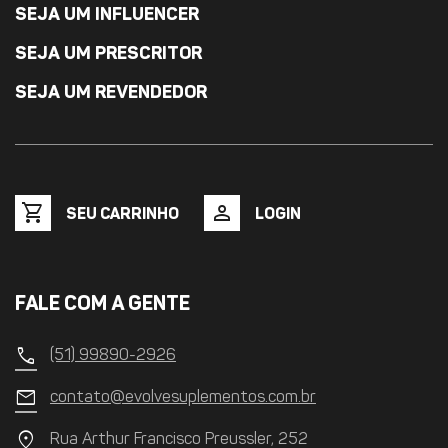
SEJA UM INFLUENCER
SEJA UM PRESCRITOR
SEJA UM REVENDEDOR
shopping_cart
person
SEU CARRINHO
LOGIN
FALE COM A GENTE
call
(51) 99890-2926
mail
contato@evolvesuplementos.com.br
location_on
Rua Arthur Francisco Preussler, 252