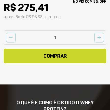
NO PIX COM 5% OFF
R$ 275,41
ou em 3x de R$ 96,63 sem juros.
remove
add
COMPRAR
O QUE É E COMO É OBTIDO O WHEY
PROTEIN?