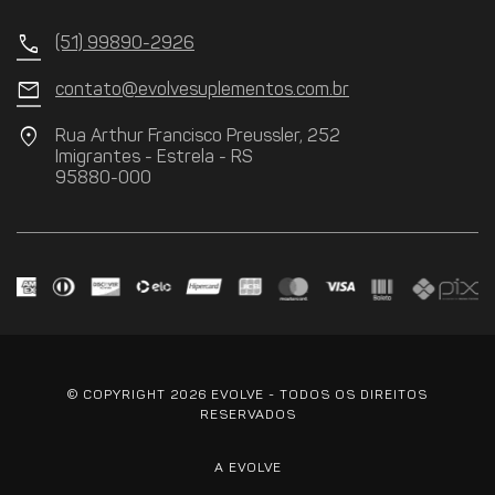
call
(51) 99890-2926
mail
contato@evolvesuplementos.com.br
location_on
Rua Arthur Francisco Preussler, 252
Imigrantes - Estrela - RS
95880-000
© COPYRIGHT 2026 EVOLVE - TODOS OS DIREITOS
RESERVADOS
A EVOLVE