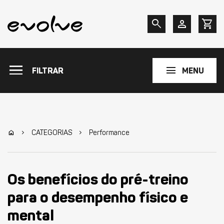
search
person
shopping_cart
menu
menu
FILTRAR
MENU
CATEGORIAS
Performance
home
chevron_right
chevron_right
Os benefícios do pré-treino
para o desempenho físico e
mental